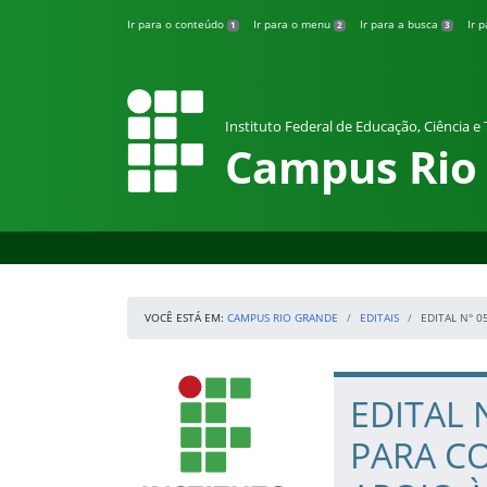
Pular para o conteúdo
Ir para o conteúdo
Ir para o menu
Ir para a busca
Ir 
1
2
3
Instituto Federal de Educação, Ciência e
Campus Rio
VOCÊ ESTÁ EM:
CAMPUS RIO GRANDE
EDITAIS
EDITAL N° 
Início da navegação
IFRS
Início do conteúdo
EDITAL 
PARA C