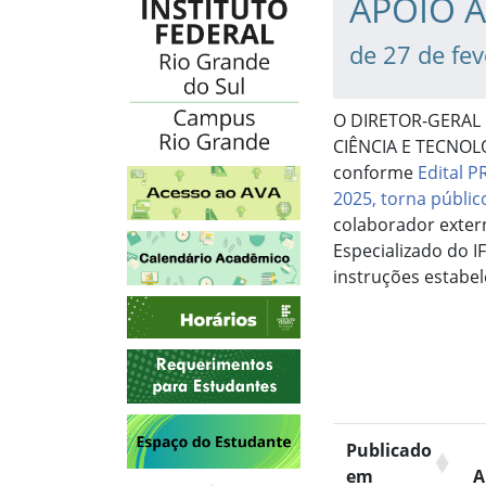
APOIO 
de 27 de fe
O DIRETOR-GERAL
CIÊNCIA E TECNOLO
conforme
Edital P
Acesso ao AVA
2025, torna públic
colaborador exter
Calendário Acadêmico
Especializado do 
instruções estabel
Horários
Requerimentos para Estudantes
Espaço do Estudante
Publicado
em
A