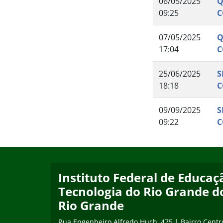
06/05/2025
Q
09:25
C
07/05/2025
Q
17:04
C
25/06/2025
S
18:18
C
09/09/2025
S
09:22
C
Início do rodapé
Fim do conteúdo
Instituto Federal de Educaçã
Tecnologia do Rio Grande d
Rio Grande
Rua Engenheiro Alfredo Huch, 475 | Bairro Centr