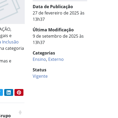
Data de Publicação
27 de fevereiro de 2025 às
13h37
AÇÃO,
Última Modificação
gais e
9 de setembro de 2025 às
à Inclusão
13h37
 na categoria
Categorias
l
Ensino
,
Externo
rmas e
Status
Vigente
book
Twitter
LinkedIn
Pinterest
har conteúdo:
Grupo