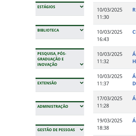
(EXPANDIR SUBMENUS)
ESTÁGIOS
10/03/2025
R
11:30
(EXPANDIR SUBMENUS)
BIBLIOTECA
10/03/2025
C
16:43
10/03/2025
Á
PESQUISA, PÓS-
GRADUAÇÃO E
11:32
H
(EXPANDIR SUBMENUS)
INOVAÇÃO
10/03/2025
Á
11:37
D
(EXPANDIR SUBMENUS)
EXTENSÃO
17/03/2025
Á
11:28
(EXPANDIR SUBMENUS)
ADMINISTRAÇÃO
19/03/2025
Á
18:38
(EXPANDIR SUBMENUS)
GESTÃO DE PESSOAS