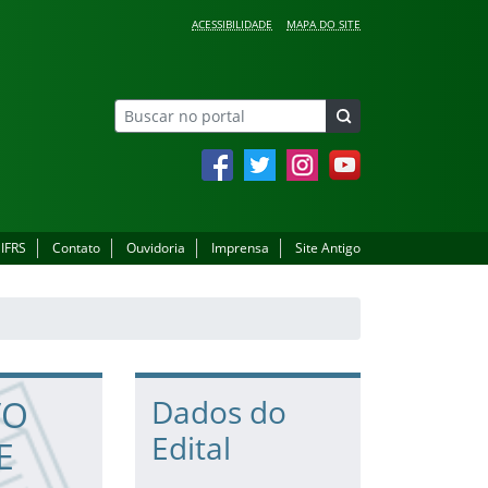
ACESSIBILIDADE
MAPA DO SITE
Facebook
Twitter
Instagram
YouTube
 IFRS
Contato
Ouvidoria
Imprensa
Site Antigo
VO
Dados do
Edital
E