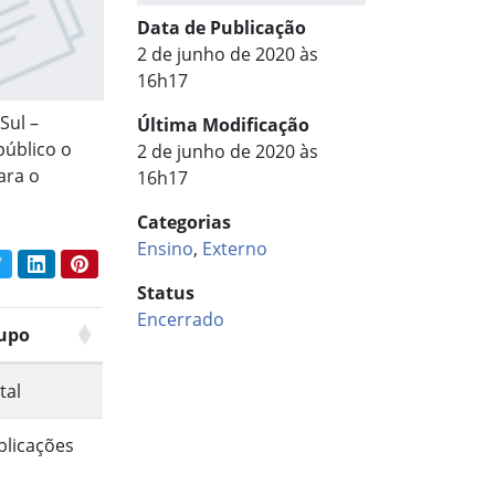
Data de Publicação
2 de junho de 2020 às
16h17
Sul –
Última Modificação
público o
2 de junho de 2020 às
ara o
16h17
Categorias
Ensino
,
Externo
book
Twitter
LinkedIn
Pinterest
har conteúdo:
Status
Encerrado
upo
tal
blicações