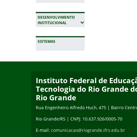
DESENVOLVIMENTO
(EXPANDIR SUBMENUS)
INSTITUCIONAL
SISTEMAS
Início do rodapé
Fim da navegação
Instituto Federal de Educaçã
Tecnologia do Rio Grande d
Rio Grande
Rua Engenheiro Alfredo Huch, 475 | Bairro Centr
Rio Grande/RS | CNPJ: 10.637.926/0005-70
E-mail:
comunicacao@riogrande.ifrs.edu.br