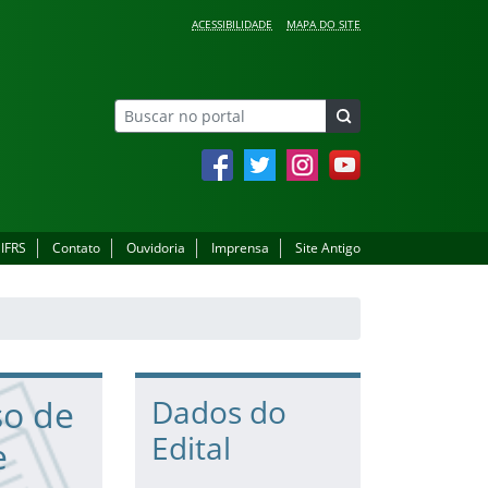
ACESSIBILIDADE
MAPA DO SITE
Facebook
Twitter
Instagram
YouTube
 IFRS
Contato
Ouvidoria
Imprensa
Site Antigo
so de
Dados do
Edital
e