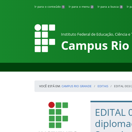
Pular para o conteúdo
Ir para o conteúdo
Ir para o menu
Ir para a busca
Ir 
1
2
3
Instituto Federal de Educação, Ciência e
Campus Rio
VOCÊ ESTÁ EM:
CAMPUS RIO GRANDE
EDITAIS
EDITAL 003
Início da navegação
IFRS
Início do conteúdo
EDITAL 0
diploma