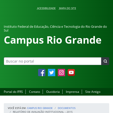
Pular para o conteúdo
ACESSIBILIDADE
MAPA DO SITE
Instituto Federal de Educação, Ciência e Tecnologia do Rio Grande do
Sul
Campus Rio Grande
Facebook
Twitter
Instagram
YouTube
Portal do IFRS
Contato
Ouvidoria
Imprensa
Site Antigo
VOCÊ ESTÁ EM:
CAMPUS RIO GRANDE
DOCUMENTOS
RELATÓRIO DE AVALIAÇÃO INSTITUCIONAL – 2015