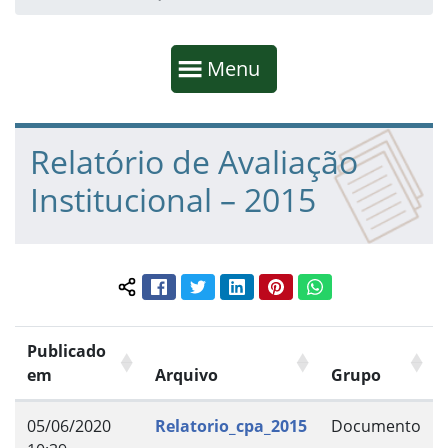
Início da navegação
Mostrar
Menu
Fim da navegação
Início do conteúdo
Relatório de Avaliação
Institucional – 2015
Facebook
Twitter
LinkedIn
Pinterest
WhatsApp
Compartilhar conteúdo:
Publicado
em
Arquivo
Grupo
05/06/2020
Relatorio_cpa_2015
Documento