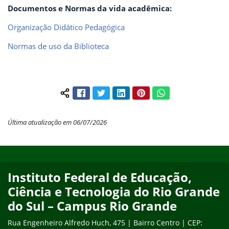
Documentos e Normas da vida acadêmica:
Organização Didático Pedagógica
Normas de uso da Biblioteca
Facebook
Twitter
LinkedIn
Pinterest
WhatsApp
Compartilhar conteúdo:
Última atualização em 06/07/2026
Início do rodapé
Fim do conteúdo
Instituto Federal de Educação,
Ciência e Tecnologia do Rio Grande
do Sul – Campus Rio Grande
Rua Engenheiro Alfredo Huch, 475 | Bairro Centro | CEP: