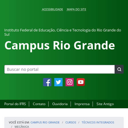
Pular para o conteúdo
ACESSIBILIDADE
MAPA DO SITE
Instituto Federal de Educação, Ciência e Tecnologia do Rio Grande do
Sul
Campus Rio Grande
Facebook
Twitter
Instagram
YouTube
Portal do IFRS
Contato
Ouvidoria
Imprensa
Site Antigo
VOCÊ ESTÁ EM:
CAMPUS RIO GRANDE
CURSOS
TÉCNICOS INTEGRADOS
MECÂNICA