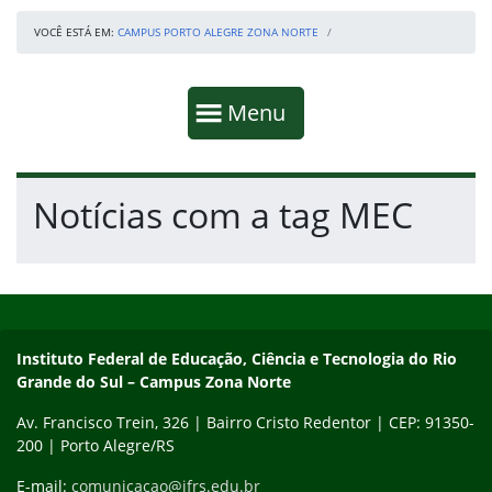
VOCÊ ESTÁ EM:
CAMPUS PORTO ALEGRE ZONA NORTE
Início da navegação
Mostrar
Menu
Fim da navegação
Início do conteúdo
Notícias com a tag MEC
Início do rodapé
Fim do conteúdo
Contato
Instituto Federal de Educação, Ciência e Tecnologia do Rio
Grande do Sul – Campus Zona Norte
Av. Francisco Trein, 326 | Bairro Cristo Redentor | CEP: 91350-
200 | Porto Alegre/RS
E-mail:
comunicacao@ifrs.edu.br