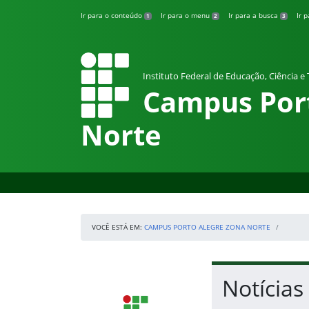
Pular para o conteúdo
Ir para o conteúdo
Ir para o menu
Ir para a busca
Ir 
1
2
3
Instituto Federal de Educação, Ciência e
Campus Por
Norte
VOCÊ ESTÁ EM:
CAMPUS PORTO ALEGRE ZONA NORTE
Início da navegação
Início do conteúdo
Notícias