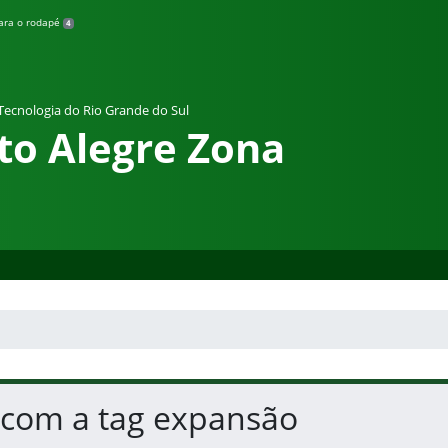
para o rodapé
4
 Tecnologia do Rio Grande do Sul
to Alegre Zona
 com a tag expansão