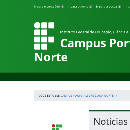
Pular para o conteúdo
Ir para o conteúdo
Ir para o menu
Ir para a busca
Ir 
1
2
3
Instituto Federal de Educação, Ciência e
Campus Por
Norte
VOCÊ ESTÁ EM:
CAMPUS PORTO ALEGRE ZONA NORTE
Início da navegação
Início do conteúdo
Notícias