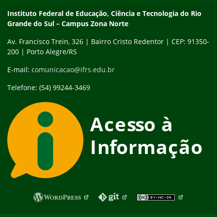
Contato
Instituto Federal de Educação, Ciência e Tecnologia do Rio
Grande do Sul – Campus Zona Norte
Av. Francisco Trein, 326 | Bairro Cristo Redentor | CEP: 91350-
200 | Porto Alegre/RS
E-mail:
comunicacao@ifrs.edu.br
Telefone: (54) 99244-3469