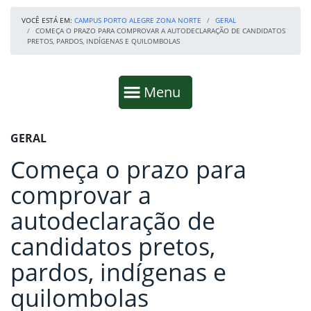
VOCÊ ESTÁ EM:
CAMPUS PORTO ALEGRE ZONA NORTE
GERAL
COMEÇA O PRAZO PARA COMPROVAR A AUTODECLARAÇÃO DE CANDIDATOS
PRETOS, PARDOS, INDÍGENAS E QUILOMBOLAS
Início da navegação
Mostrar
Menu
Fim da navegação
Início do conteúdo
GERAL
Começa o prazo para
comprovar a
autodeclaração de
candidatos pretos,
pardos, indígenas e
quilombolas