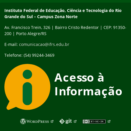
Contato
Instituto Federal de Educação, Ciência e Tecnologia do Rio
Grande do Sul – Campus Zona Norte
Av. Francisco Trein, 326 | Bairro Cristo Redentor | CEP: 91350-
200 | Porto Alegre/RS
E-mail:
comunicacao@ifrs.edu.br
Telefone: (54) 99244-3469