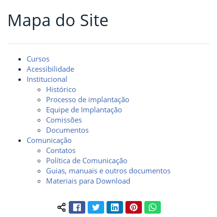
Mapa do Site
Fim da navegação
Início do conteúdo
Cursos
Acessibilidade
Institucional
Histórico
Processo de implantação
Equipe de Implantação
Comissões
Documentos
Comunicação
Contatos
Política de Comunicação
Guias, manuais e outros documentos
Materiais para Download
Facebook
Twitter
LinkedIn
Pinterest
WhatsApp
Compartilhar conteúdo: