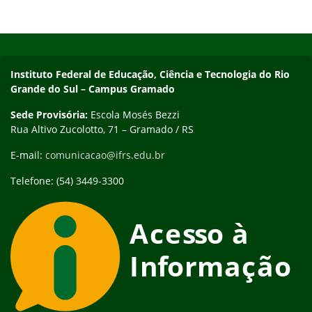
Início do rodapé
Fim do conteúdo
Contato
Instituto Federal de Educação, Ciência e Tecnologia do Rio
Grande do Sul – Campus Gramado
Sede Provisória:
Escola Mosés Bezzi
Rua Altivo Zucolotto, 71 – Gramado / RS
E-mail:
comunicacao@ifrs.edu.br
Telefone: (54) 3449-3300